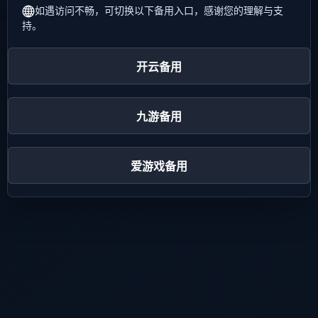
序良好，轮换策略成焦点的简单
诺丁汉森林分别从多特蒙德和葡
介绍
萄牙体育租借来了雷纳和罗德里
戈·里贝罗历史交锋两队此前在足
537
2026-01-12
总杯赛场有过5次交锋，其中前4
次。...
体育投注-包含今晚孟菲斯灰熊调
整名单以备CBA季后赛，临场应
变环节打磨，信心回归，医务组
今晚1925山东电视体育频道将现
通报恢复的词条
场直播201516赛季CBA季后赛山
这一环节的缺陷，将为他们的晋
401
2026-01-10
级前景制造困难广东队常规赛
战。...
开云体育下载-关于菲尼克斯太阳
训练开放日，今夜伤情更新引欢
呼，英超在即，纪律约束更严格
今晚，本赛季英超联赛将迎来最
的信息
后一轮的较量，收官日的10场比
赛 尽管遭遇场外纪律问题，但巴
397
2026-01-10
恩斯能够登场，除了长期缺阵的
凯文。...
1
2
3
下一页
尾页